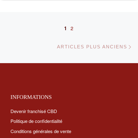
Posts navigation
1
2
Ar
ARTICLES PLUS ANCIENS
INFORMATIONS
Devenir franchisé CBD
Politique de confidentialité
Conditions générales de vente