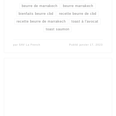
beurre de marrakech
beurre marrakech
bienfaits beurre cbd
recette beurre de cbd
recette beurre de marrakech
toast à l'avocat
toast saumon
par
SAV La French
Publié
janvier 17, 2023