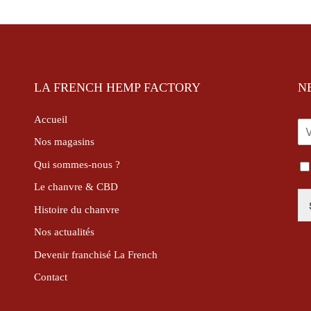
LA FRENCH HEMP FACTORY
N
Accueil
E
-
Nos magasins
M
Qui sommes-nous ?
I
A
N
I
Le chanvre & CBD
F
L
O
*
Histoire du chanvre
R
Nos actualités
M
A
Devenir franchisé La French
T
I
Contact
O
N