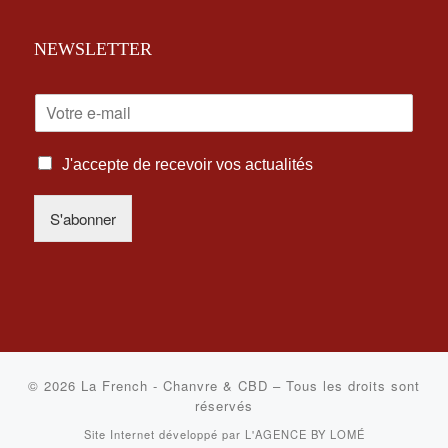
NEWSLETTER
E
-
M
I
A
J'accepte de recevoir vos actualités
N
I
F
L
S'abonner
O
*
R
M
A
T
I
O
N
S
© 2026
La French - Chanvre & CBD
–
Tous les droits sont
L
réservés
É
Site Internet développé par
L'AGENCE BY LOMÉ
G