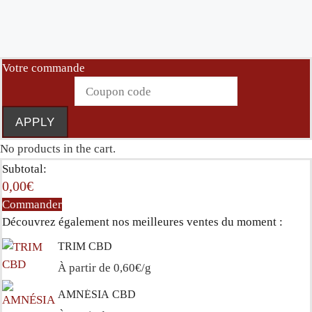
A
L
E
S
*
Votre commande
APPLY
No products in the cart.
Subtotal:
0,00
€
Commander
Découvrez également nos meilleures ventes du moment :
TRIM CBD
À partir de 0,60€/g
AMNÉSIA CBD