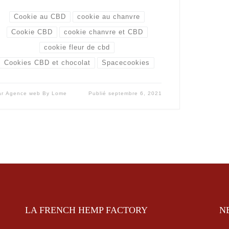
Cookie au CBD
cookie au chanvre
Cookie CBD
cookie chanvre et CBD
cookie fleur de cbd
Cookies CBD et chocolat
Spacecookies
ar
Agence web By Lome
Publié
septembre 6, 2021
LA FRENCH HEMP FACTORY
N