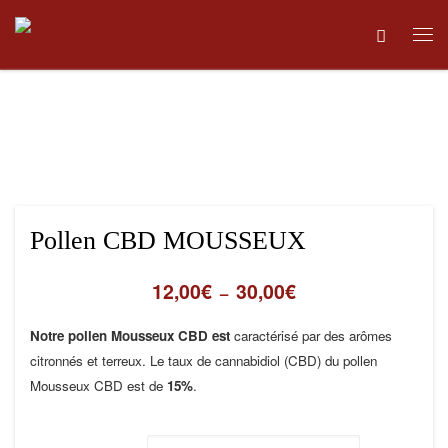
Skip to content
Me
Pollen CBD MOUSSEUX
12,00
€
30,00
€
Plage de prix : 12,00€
–
Notre pollen Mousseux CBD est
caractérisé par des arômes
citronnés et terreux. Le taux de cannabidiol (CBD) du pollen
Mousseux CBD est de
15%
.