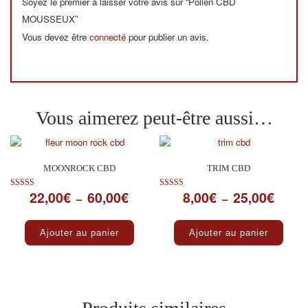
Soyez le premier à laisser votre avis sur “Pollen CBD
MOUSSEUX”
Vous devez être
connecté
pour publier un avis.
Vous aimerez peut-être aussi…
MOONROCK CBD
TRIM CBD
22,00
€
60,00
€
8,00
€
25,00
€
Plage de prix : 22,00€ à 60,00€
Plage d
Note
Note
–
–
5.00
5.00
sur 5
sur 5
Ce produit a plusieurs variations. Les optio
Ce pro
Ajouter au panier
Ajouter au panier