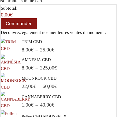
No products in the cart.
Subtotal:
0,00
€
Commander
Découvrez également nos meilleures ventes du moment :
TRIM CBD
8,00
€
25,00
€
Plage de prix : 8,00€ à 25,00€
–
AMNÉSIA CBD
8,00
€
225,00
€
Plage de prix : 8,00€ à 225,00€
–
MOONROCK CBD
22,00
€
60,00
€
Plage de prix : 22,00€ à 60,00€
–
CANNABERRY CBD
1,00
€
40,00
€
Plage de prix : 1,00€ à 40,00€
–
Pollen CBD MOUSSEUX