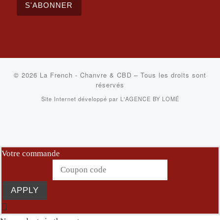
S'ABONNER
© 2026
La French - Chanvre & CBD
–
Tous les droits sont
réservés
Site Internet développé par
L'AGENCE BY LOMÉ
Votre commande
APPLY