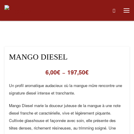
Skip to content
Me
MANGO DIESEL
6,00
€
197,50
€
Plage de prix : 6,00€ 
–
Un profil aromatique audacieux où la mangue mûre rencontre une
signature diesel intense et tranchante.
Mango Diesel marie la douceur juteuse de la mangue à une note
diesel franche et caractérielle, vive et légèrement piquante.
Cultivée glasshouse et façonnée avec soin, elle présente des
têtes denses, richement résineuses, au trimming soigné. Une