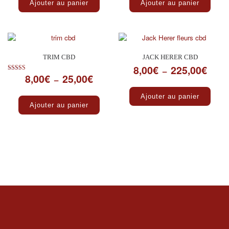
Ajouter au panier
Ajouter au panier
TRIM CBD
JACK HERER CBD
8,00
€
225,00
€
Plage 
–
8,00
€
25,00
€
Plage de prix : 8,00€ à 25,00€
Note
–
5.00
Ce pro
sur 5
Ce produit a plusieurs variations. Les optio
Ajouter au panier
Ajouter au panier