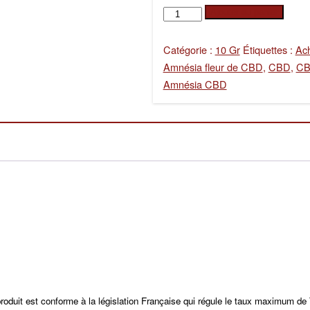
quantité
Ajouter au panier
de
AMNÉSIA
Catégorie :
10 Gr
Étiquettes :
Ac
CBD
Amnésia fleur de CBD
,
CBD
,
CB
-
Amnésia CBD
10G
.
roduit est conforme à la législation Française qui régule le taux maximum d