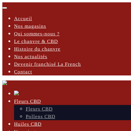
Skip
Menu
to
Accueil
content
Nos magasins
Qui sommes-nous ?
Le chanvre & CBD
Histoire du chanvre
Nos actualités
Devenir franchisé La French
Contact
Fleurs CBD
Fleurs CBD
Pollens CBD
Huiles CBD