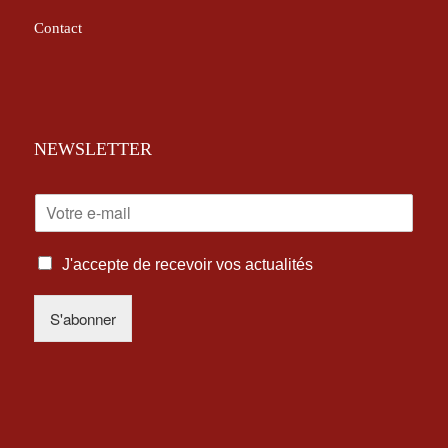
Contact
NEWSLETTER
E
-
M
I
A
J'accepte de recevoir vos actualités
N
I
F
L
S'abonner
O
*
R
M
A
T
I
O