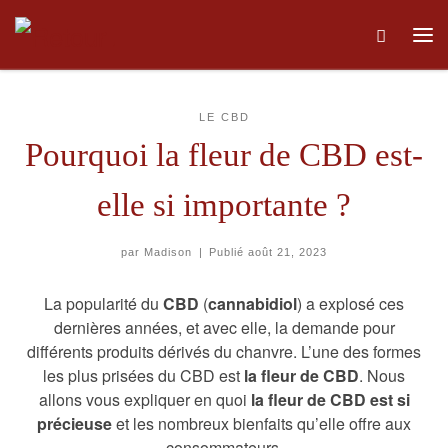
Skip to content
Me
LE CBD
Pourquoi la fleur de CBD est-
elle si importante ?
par
Madison
|
Publié
août 21, 2023
La popularité du
CBD
(
cannabidiol
) a explosé ces
dernières années, et avec elle, la demande pour
différents produits dérivés du chanvre. L’une des formes
les plus prisées du CBD est
la fleur de CBD
. Nous
allons vous expliquer en quoi
la fleur de CBD est si
précieuse
et les nombreux bienfaits qu’elle offre aux
consommateurs.