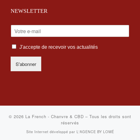
NEWSLETTER
E
-
M
I
A
J'accepte de recevoir vos actualités
N
I
F
L
S'abonner
O
*
R
M
A
T
I
O
N
S
© 2026
La French - Chanvre & CBD
–
Tous les droits sont
L
réservés
É
Site Internet développé par
L'AGENCE BY LOMÉ
G
A