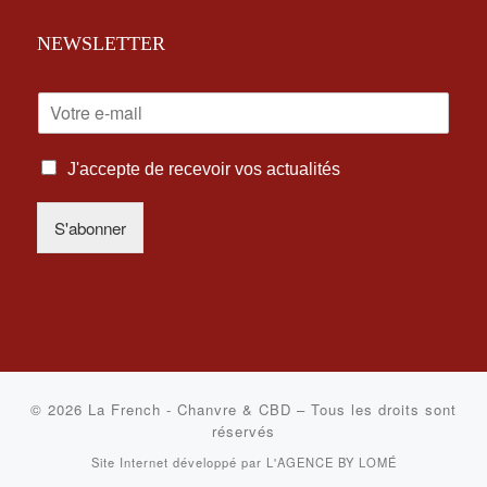
NEWSLETTER
E
-
M
I
A
J'accepte de recevoir vos actualités
N
I
F
L
S'abonner
O
*
R
M
A
T
I
O
N
S
© 2026
La French - Chanvre & CBD
–
Tous les droits sont
L
réservés
É
Site Internet développé par
L'AGENCE BY LOMÉ
G