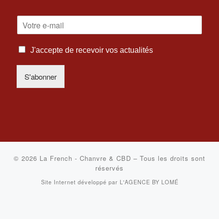
E
-
M
I
A
J'accepte de recevoir vos actualités
N
I
F
L
S'abonner
O
*
R
M
A
T
I
O
N
S
© 2026
La French - Chanvre & CBD
–
Tous les droits sont
L
réservés
É
Site Internet développé par
L'AGENCE BY LOMÉ
G
A
L
E