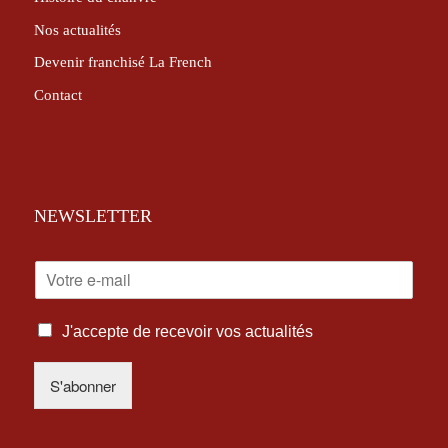
Nos actualités
Devenir franchisé La French
Contact
NEWSLETTER
E
-
M
I
A
J'accepte de recevoir vos actualités
N
I
F
L
S'abonner
O
*
R
M
A