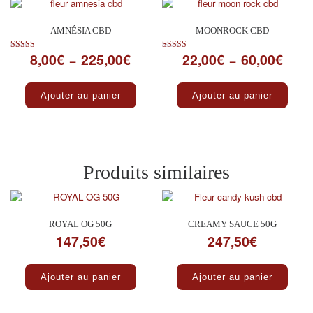
AMNÉSIA CBD
MOONROCK CBD
8,00
€
225,00
€
22,00
€
60,00
€
Plage de prix : 8,00€ à 225,00€
Plage 
Note
Note
–
–
5.00
5.00
sur 5
sur 5
Ce produit a plusieurs variations. Les optio
Ce pro
Ajouter au panier
Ajouter au panier
Produits similaires
ROYAL OG 50G
CREAMY SAUCE 50G
147,50
€
247,50
€
Ajouter au panier
Ajouter au panier