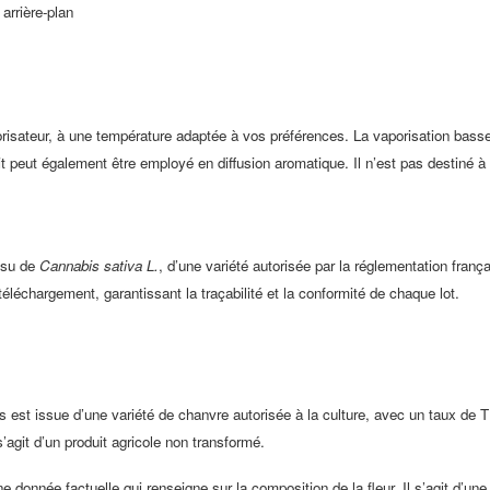
arrière-plan
porisateur, à une température adaptée à vos préférences. La vaporisation bas
duit peut également être employé en diffusion aromatique. Il n’est pas destiné à
issu de
Cannabis sativa L.
, d’une variété autorisée par la réglementation fran
éléchargement, garantissant la traçabilité et la conformité de chaque lot.
 est issue d’une variété de chanvre autorisée à la culture, avec un taux de 
’agit d’un produit agricole non transformé.
donnée factuelle qui renseigne sur la composition de la fleur. Il s’agit d’une 