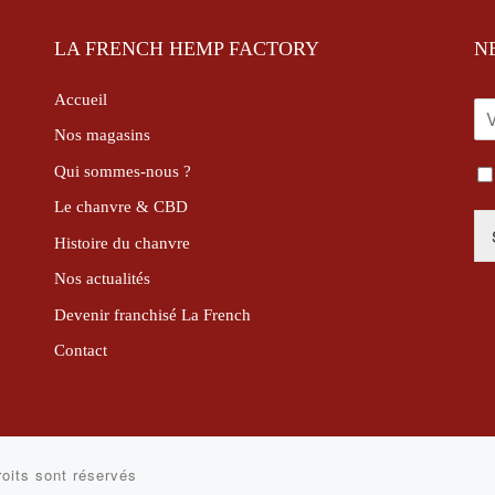
LA FRENCH HEMP FACTORY
N
Accueil
E
-
Nos magasins
M
Qui sommes-nous ?
I
A
N
I
Le chanvre & CBD
F
L
O
*
Histoire du chanvre
R
Nos actualités
M
A
Devenir franchisé La French
T
I
Contact
O
N
S
L
É
roits sont réservés
G