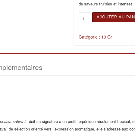
de saveurs fruitées et intenses.
quantité de PASSION KISS
AJOUTER AU PAN
Catégorie :
10 Gr
mplémentaires
nnabis sativa L.
doit sa signature à un profil terpénique résolument tropical, 
avail de sélection orienté vers l’expression aromatique, elle s’adresse aux co