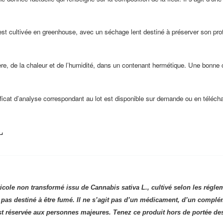
t cultivée en greenhouse, avec un séchage lent destiné à préserver son profil t
ière, de la chaleur et de l’humidité, dans un contenant hermétique. Une bonne
ificat d’analyse correspondant au lot est disponible sur demande ou en téléc
L
ricole non transformé issu de Cannabis sativa L., cultivé selon les régl
st pas destiné à être fumé. Il ne s’agit pas d’un médicament, d’un compl
st réservée aux personnes majeures. Tenez ce produit hors de portée des