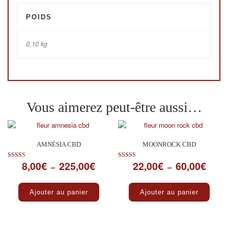
POIDS
0,10 kg
Vous aimerez peut-être aussi…
AMNÉSIA CBD
MOONROCK CBD
8,00
€
225,00
€
22,00
€
60,00
€
Plage de prix : 8,00€ à 225,00€
Plage 
Note
Note
–
–
5.00
5.00
sur 5
sur 5
Ce produit a plusieurs variations. Les optio
Ce pro
Ajouter au panier
Ajouter au panier