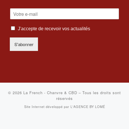
E
-
M
I
A
J'accepte de recevoir vos actualités
N
I
F
L
S'abonner
O
*
R
M
A
T
I
O
N
S
© 2026
La French - Chanvre & CBD
–
Tous les droits sont
L
réservés
É
Site Internet développé par
L'AGENCE BY LOMÉ
G
A
L
E