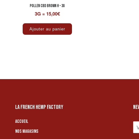
Pollen CBD BROWN H – 3G
3G = 15,00€
Ajouter au panier
LA FRENCH HEMP FACTORY
NE
Accueil
E
-
Nos magasins
M