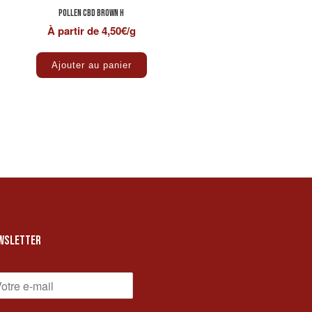
Pollen CBD BROWN H
À partir de 4,50€/g
Ce produit a plusieurs variations. Les op
Ajouter au panier
WSLETTER