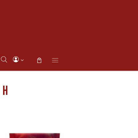
Menu
 H