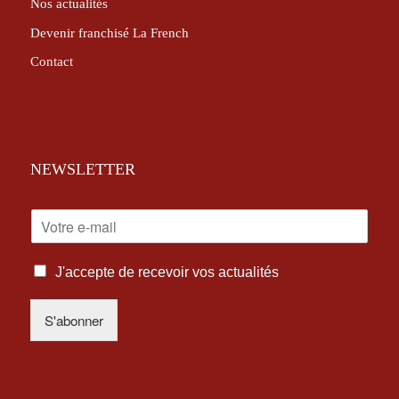
Nos actualités
Devenir franchisé La French
Contact
NEWSLETTER
E
-
M
I
A
J'accepte de recevoir vos actualités
N
I
F
L
S'abonner
O
*
R
M
A
T