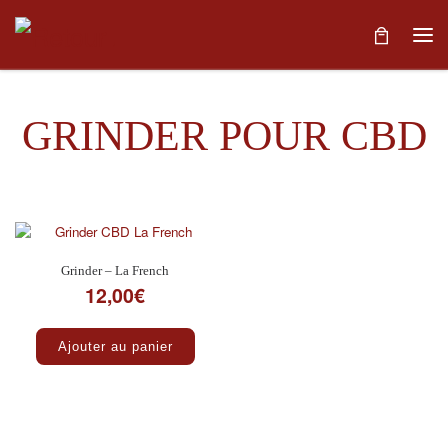
Skip to content
Me
GRINDER POUR CBD
Voici le seul résultat
Grinder – La French
12,00
€
Ajouter au panier