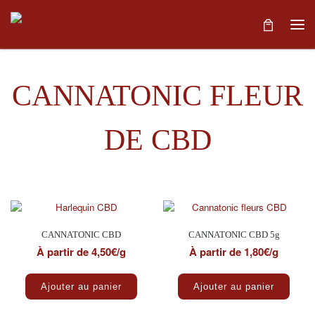
Skip to content
Me
CANNATONIC FLEUR
DE CBD
Trié par popularité
7 résultats affichés
CANNATONIC CBD
CANNATONIC CBD 5g
À partir de 4,50€/g
À partir de 1,80€/g
Ce produit a plusieurs variations. Les optio
Ajouter au panier
Ajouter au panier