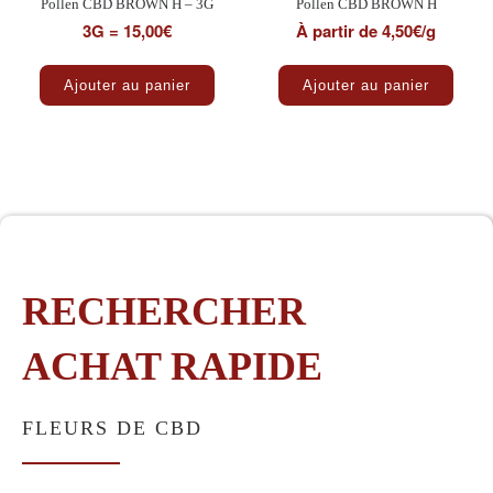
Pollen CBD BROWN H – 3G
Pollen CBD BROWN H
3G = 15,00€
À partir de 4,50€/g
Ce pro
Ajouter au panier
Ajouter au panier
RECHERCHER
ACHAT RAPIDE
FLEURS DE CBD