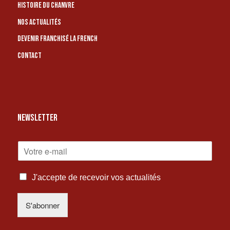
Histoire du chanvre
Nos actualités
Devenir franchisé La French
Contact
NEWSLETTER
E
-
M
I
A
J'accepte de recevoir vos actualités
N
I
F
L
S'abonner
O
*
R
M