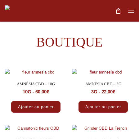
Skip to content
Me
BOUTIQUE
Trié par popularité
Affichage de 21–30 sur 107 résultats
AMNÉSIA CBD – 10G
AMNÉSIA CBD – 3G
10G - 60,00€
3G - 22,00€
Ajouter au panier
Ajouter au panier