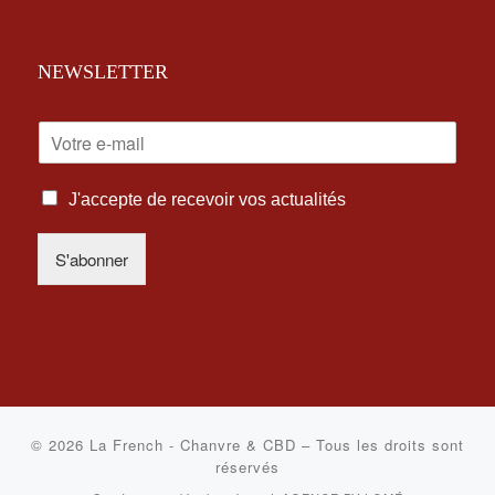
NEWSLETTER
E
-
M
I
A
J'accepte de recevoir vos actualités
N
I
F
L
S'abonner
O
*
R
M
A
T
I
O
N
S
© 2026
La French - Chanvre & CBD
–
Tous les droits sont
L
réservés
É